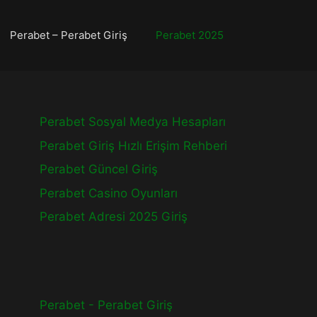
Perabet – Perabet Giriş
Perabet 2025
Perabet Sosyal Medya Hesapları
Perabet Giriş Hızlı Erişim Rehberi
Perabet Güncel Giriş
Perabet Casino Oyunları
Perabet Adresi 2025 Giriş
Perabet - Perabet Giriş