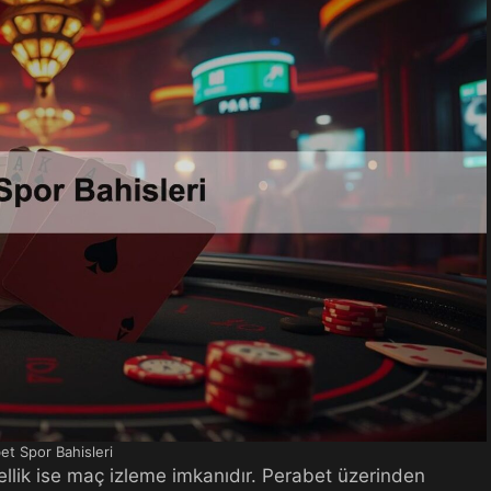
et Spor Bahisleri
ellik ise maç izleme imkanıdır. Perabet üzerinden