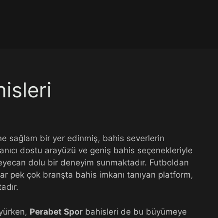
isleri
e sağlam bir yer edinmiş, bahis severlerin
lanıcı dostu arayüzü ve geniş bahis seçenekleriyle
heyecan dolu bir deneyim sunmaktadır. Futboldan
ar pek çok branşta bahis imkanı tanıyan platform,
adır.
üyürken,
Perabet Spor
bahisleri de bu büyümeye