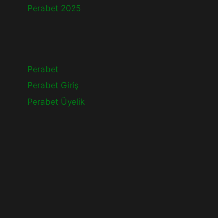
Perabet 2025
Perabet
Perabet Giriş
Perabet Üyelik