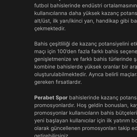
futbol bahislerinde endüstri ortalamasını
kullanıcılarına daha yüksek kazanç potans
alt/üst, ilk yarı/ikinci yarı, handikap gibi 
çekmektedir.
Bahis çeşitliliği de kazanç potansiyelini et
maçı için 100’den fazla farklı bahis seçeneğ
genişletmenize ve farklı bahis türlerinde 
kombine bahislerde yüksek oranlar bir aray
oluşturulabilmektedir. Ayrıca belirli maçla
gereken fırsatlardır.
Perabet Spor
bahislerinde kazanç potansiy
promosyonlardır. Hoş geldin bonusları, kay
promosyonlar kullanıcıların bahis bütçeleri
yeni başlayan kullanıcılar için ilk yatırım
olarak güncellenen promosyonları takip e
getirebilirsiniz.