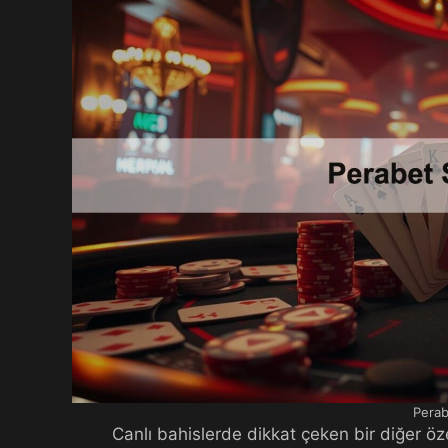
Perab
Canlı bahislerde dikkat çeken bir diğer öz