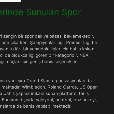
erinde Sunulan Spor
 zengin bir spor dalı yelpazesi beklemektedir.
k öne çıkarken, Şampiyonlar Ligi, Premier Lig, La
nyanın dört bir yanındaki ligler için bahis imkanı
l da oldukça ilgi gören bir kategoridir. NBA,
i maçları için geniş bahis seçenekleri
ının yanı sıra Grand Slam organizasyonları da
ulmaktadır. Wimbledon, Roland Garros, US Open
ara bahis yapma imkanı sunan platform, tenis
r. Bunların dışında voleybol, hentbol, buz hokeyi,
anşlarda da bahis yapılabilmektedir.