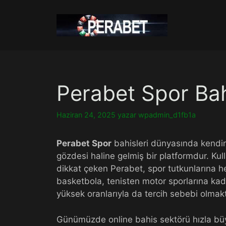
İçeriğe
atla
Perabet Spor Bah
Haziran 24, 2025
yazar
wpadmin_d1fb1a
Perabet Spor
bahisleri dünyasında kendin
gözdesi haline gelmiş bir platformdur. Kul
dikkat çeken Perabet, spor tutkunlarına 
basketbola, tenisten motor sporlarına kad
yüksek oranlarıyla da tercih sebebi olmakt
Günümüzde online bahis sektörü hızla b