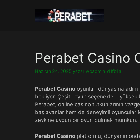
İçeriğe
atla
Perabet Casino O
Haziran 24, 2025
yazar
wpadmin_d1fb1a
Perabet Casino
oyunları dünyasına adım a
bekliyor. Çeşitli oyun seçenekleri, yüksek
Perabet, online casino tutkunlarının vaz
başlayanlar hem de deneyimli oyuncular iç
zevkine uygun bir oyun bulmak mümkün.
Perabet Casino
platformu, dünyanın önde g