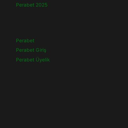
Perabet 2025
Perabet
Perabet Giriş
Perabet Üyelik