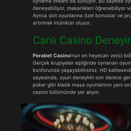
oynama imkanı da sunuyor. Bu sayede oyu
deneyebiliyor, mekanikleri öğrenebiliyor v
Ayrıca slot oyunlarına özel bonuslar ve p
artırmak mümkün oluyor.
Canlı Casino Deneyi
Perabet Casino
‘nun en heyecan verici böl
Gerçek krupiyeler eşliğinde oynanan oyunla
konforunda yaşayabilirsiniz. HD kalitesind
sayesinde, oyun deneyimi son derece gerçek
poker gibi klasik masa oyunlarının yanı s
casino bölümünde yer alıyor.