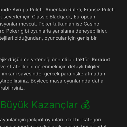
nde Avrupa Ruleti, Amerikan Ruleti, Fransız Ruleti
jack severler için Classic Blackjack, European
asyonlar mevcut. Poker tutkunları ise Casino
 Poker gibi oyunlarla şanslarını deneyebilirler.
ejileri olduğundan, oyuncular için geniş bir
tejik düşünme yeteneği önemli bir faktör.
Perabet
e stratejilerini öğrenmek için detaylı bilgiler
imkanı sayesinde, gerçek para riske atmadan
iştirebilirsiniz. Böylece masa oyunlarında daha
rabilirsiniz.
 Büyük Kazançlar 💰
anlar için jackpot oyunları özel bir kategori
t oyunlarından farklı olarak, biriken büyük ödül