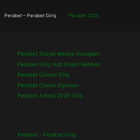
Perabet – Perabet Giriş
Perabet 2025
Perabet Sosyal Medya Hesapları
Perabet Giriş Hızlı Erişim Rehberi
Perabet Güncel Giriş
Perabet Casino Oyunları
Perabet Adresi 2025 Giriş
Perabet - Perabet Giriş