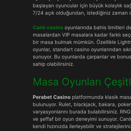
başlayan oyuncular için büyük kolaylık sağ
7/24 açık olduğundan, istediğiniz zaman di
Canlı casino
oyunlarında bahis limitleri de
masalardan VIP masalara kadar farklı se
bir masa bulmak mümkün. Özellikle Lightn
oyunlar, standart casino oyunlarından sıkıl
sunuyor. Bu oyunlarda çarpanlar ve bonus 
sahip olabilirsiniz.
Masa Oyunları Çeşitlil
Perabet Casino
platformunda klasik masa o
bulunuyor. Rulet, blackjack, bakara, poke
varyasyonlarını burada bulabilirsiniz. RNG 
ve şeffaf bir oyun deneyimi sunuyor. Canlı
kendi hızınızda ilerleyebilir ve stratejilerin